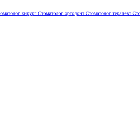
оматолог-хирург
Стоматолог-ортодонт
Стоматолог-терапевт
Ст